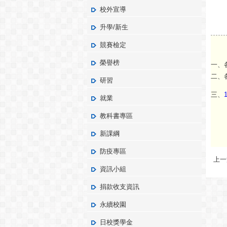
校外宣導
升學/新生
競賽檢定
榮譽榜
一、
二、
研習
三、
就業
教科書專區
新課綱
防疫專區
上一
資訊小組
捐款收支資訊
永續校園
日校獎學金