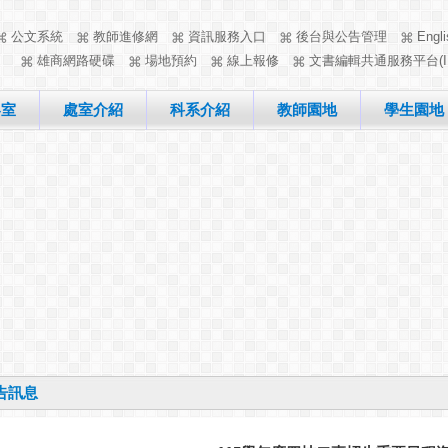
公文系統
教師進修網
資訊服務入口
後台與公告管理
Engli
雄商網路硬碟
場地預約
線上報修
文書編輯共通服務平台(I
客室
處室介紹
科系介紹
教師園地
學生園地
告訊息