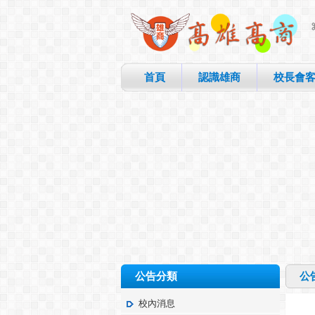
首頁
認識雄商
校長會
公告分類
公
校內消息