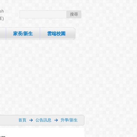
sh
E)
家長/新生
雲端校園
首頁
公告訊息
升學/新生