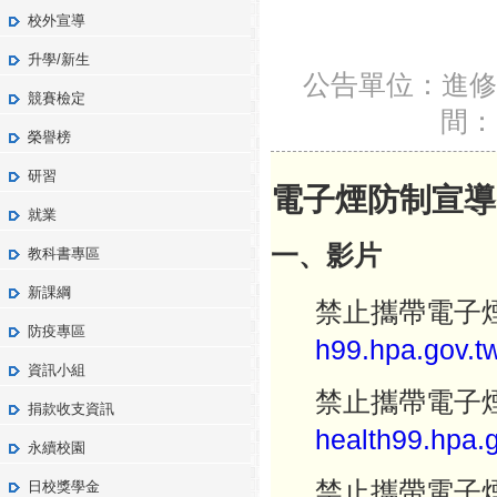
校外宣導
升學/新生
公告單位：進修
競賽檢定
間：2
榮譽榜
研習
電子煙防制宣導
就業
一、影片
教科書專區
新課綱
禁止攜帶電子
防疫專區
h99.hpa.gov.tw
資訊小組
禁止攜帶電子
捐款收支資訊
health99.hpa.g
永續校園
禁止攜帶電子
日校獎學金