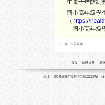
生電子煙防制
國小高年級學
（
ht
tps://heal
「國小高年級
上一篇：
友善校園
首頁
|
認識雄商
|
處
地址 ：80045高雄市新興區五福二路三號 （