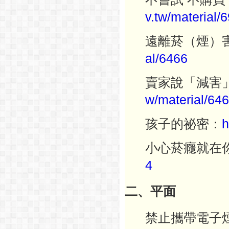
v.tw/material/
遠離菸（煙）
al/6466
賣家說「減害
w/material/
646
孩子的祕密：
h
小心菸癮就在
4
二、平面
禁止攜帶電子