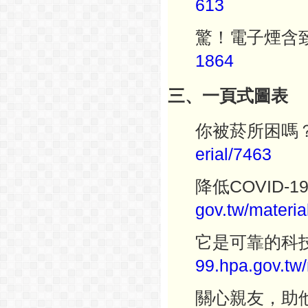
613
驚！電子煙含
1864
三、一頁式圖表
你被菸所困嗎
erial/
7463
降低COVID
gov.tw/materia
它是可靠的科
99.hpa.gov.tw/
關心親友，助