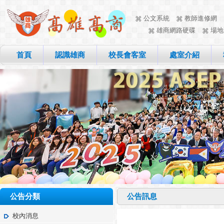
公文系統
教師進修網
雄商網路硬碟
場地
首頁
認識雄商
校長會客室
處室介紹
公告分類
公告訊息
校內消息