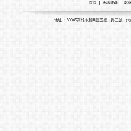
首頁
|
認識雄商
|
處
地址 ：80045高雄市新興區五福二路三號 （