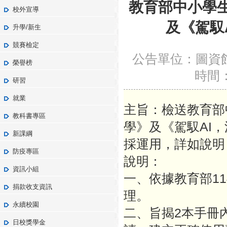
教育部中小學生
校外宣導
及《駕馭
升學/新生
競賽檢定
公告單位：圖資
榮譽榜
時間：2
研習
就業
主旨：檢送教育部
教科書專區
學》及《駕馭AI
新課綱
採運用，詳如說明
防疫專區
說明：
資訊小組
一、依據教育部114
捐款收支資訊
理。
永續校園
二、旨揭2本手冊
日校獎學金