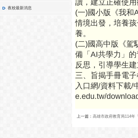
讀，建立正確使用
夜校最新消息
(一)國小版《我和
情境出發，培養孩
養。
(二)國高中版《
備「AI共學力」
反思，引導學生建
三、旨揭手冊電子
入口網/資料下載/中小
e.edu.tw/downlo
上一篇：
高雄市政府教育局114年「