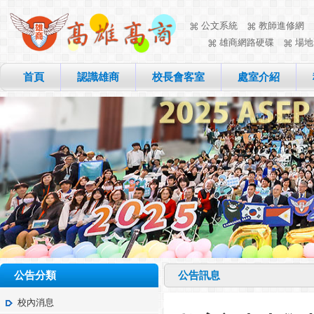
公文系統
教師進修網
雄商網路硬碟
場地
首頁
認識雄商
校長會客室
處室介紹
公告分類
公告訊息
校內消息