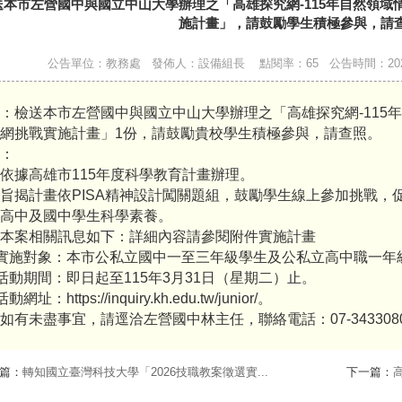
送本市左營國中與國立中山大學辦理之「高雄探究網-115年自然領
施計畫」，請鼓勵學生積極參與，請
公告單位：教務處 發佈人：設備組長 點閱率：65 公告時間：2026-01-23 0
：檢送本市左營國中與國立中山大學辦理之「高雄探究網-115
網挑戰實施計畫」1份，請鼓勵貴校學生積極參與，請查照。
：
依據高雄市115年度科學教育計畫辦理。
旨揭計畫依PISA精神設計闖關題組，鼓勵學生線上參加挑戰，
高中及國中學生科學素養。
本案相關訊息如下：詳細內容請參閱附件實施計畫
)實施對象：本市公私立國中一至三年級學生及公私立高中職一年
)活動期間：即日起至115年3月31日（星期二）止。
動網址：https://inquiry.kh.edu.tw/junior/。
如有未盡事宜，請逕洽左營國中林主任，聯絡電話：07-3433080
篇：
轉知國立臺灣科技大學「2026技職教案徵選實...
下一篇：