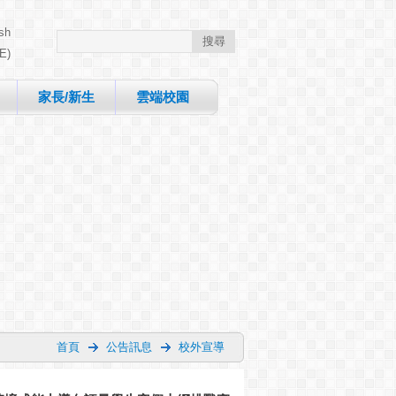
sh
E)
家長/新生
雲端校園
首頁
公告訊息
校外宣導