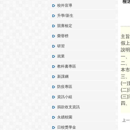
檢
校外宣導
升學/新生
競賽檢定
榮譽榜
主旨
假上
研習
說明
就業
一、
二、
教科書專區
本市
三、
新課綱
(一
防疫專區
(二
(三)活
資訊小組
四、
捐款收支資訊
永續校園
上一
日校獎學金