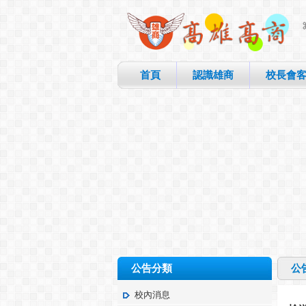
首頁
認識雄商
校長會
公告分類
公
校內消息