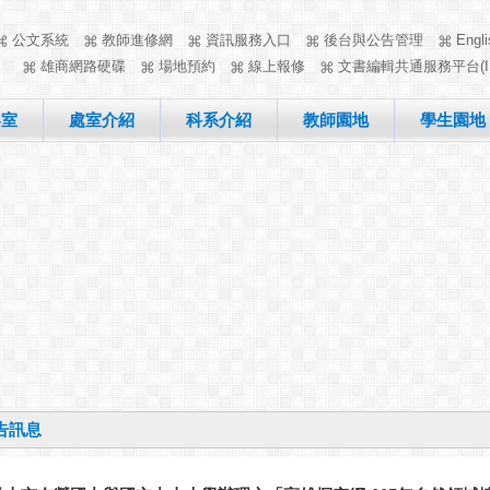
公文系統
教師進修網
資訊服務入口
後台與公告管理
Engli
雄商網路硬碟
場地預約
線上報修
文書編輯共通服務平台(I
客室
處室介紹
科系介紹
教師園地
學生園地
告訊息