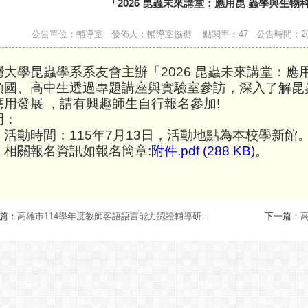
「2026 昆蟲未來講堂：應用昆 蟲學與生物
公告單位：輔導室 發佈人：輔導室協辦 點閱率：47 公告時間：2026-05-27 
灣大學昆蟲學系系友會主辦「2026 昆蟲未來講堂：應
領國、高中生透過專題講座與實驗室參訪，深入了解昆
應用發展 ，請有興趣師生自行報名參加!
明：
、活動時間：115年7月13日，活動地點為本校學新館
、相關報名資訊如報名簡章:
附件.pdf (288 KB)
。
篇：
高雄市114學年度教師客語語言能力認證輔導研...
下一篇：