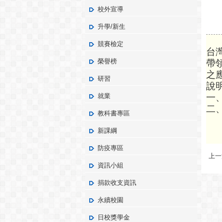
校外宣導
升學/新生
競賽檢定
台
榮譽榜
帶
之
研習
說
就業
一
二
教科書專區
新課綱
防疫專區
上一
資訊小組
捐款收支資訊
永續校園
日校獎學金