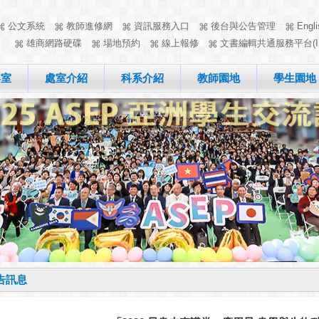
公文系統
教師進修網
資訊服務入口
後台與公告管理
Engli
雄商網路硬碟
場地預約
線上報修
文書編輯共通服務平台(I
客室
處室介紹
科系介紹
教師園地
學生園地
告訊息