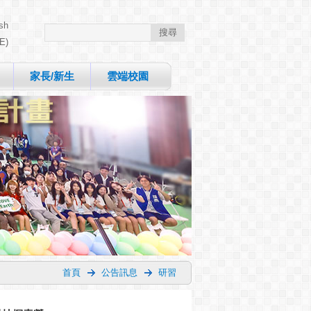
sh
E)
家長/新生
雲端校園
首頁
公告訊息
研習