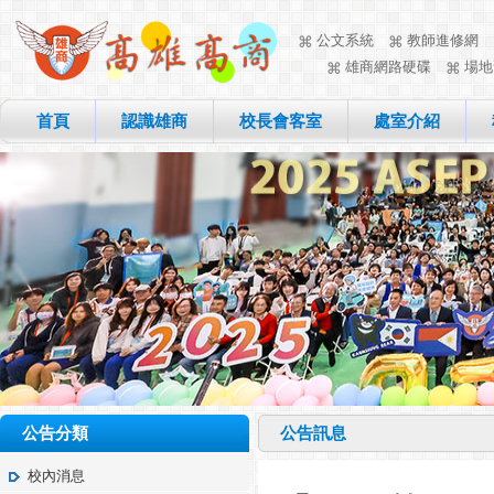
公文系統
教師進修網
雄商網路硬碟
場地
首頁
認識雄商
校長會客室
處室介紹
公告分類
公告訊息
校內消息