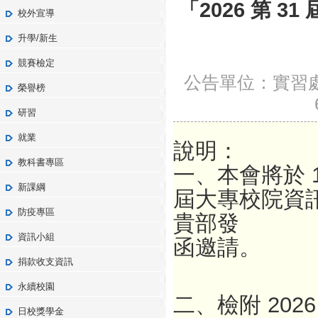
「2026 第 
校外宣導
升學/新生
競賽檢定
公告單位：實習處
榮譽榜
研習
就業
說明：
教科書專區
一、本會將於 115
新課綱
屆大
專校院資
防疫專區
貴部發
資訊小組
函邀請。
捐款收支資訊
永續校園
二、檢附 202
日校獎學金