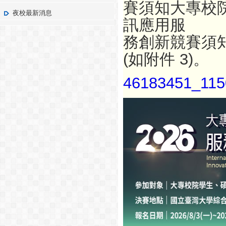
賽須知
大專校院
夜校最新消息
訊應用服
務創新競賽須知
(如
附件 3)。
46183451_115