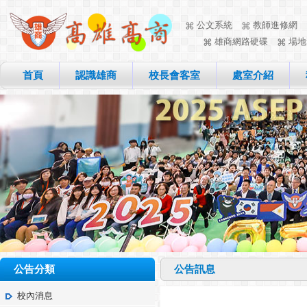
公文系統
教師進修網
雄商網路硬碟
場地
首頁
認識雄商
校長會客室
處室介紹
公告分類
公告訊息
校內消息