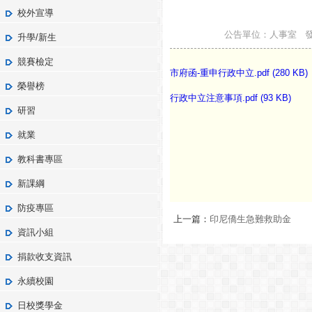
校外宣導
公告單位：人事室 發佈人：
升學/新生
競賽檢定
市府函-重申行政中立.pdf (280 KB)
榮譽榜
行政中立注意事項.pdf (93 KB)
研習
就業
教科書專區
新課綱
防疫專區
上一篇：
印尼僑生急難救助金
資訊小組
捐款收支資訊
永續校園
日校獎學金