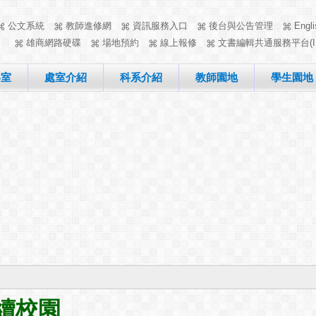
公文系統
教師進修網
資訊服務入口
後台與公告管理
Engli
雄商網路硬碟
場地預約
線上報修
文書編輯共通服務平台(I
客室
處室介紹
科系介紹
教師園地
學生園地
續校園