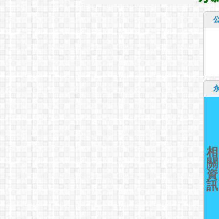
相
關
資
訊