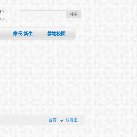
sh
E)
家長/新生
雲端校園
首頁
校長室