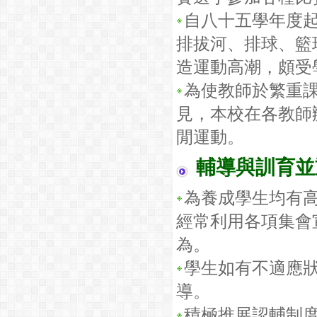
自八十五學年度
排拔河、排球、籃
造運動高潮，頗受
為使教師於繁重
見，本校在各教師
閒運動。
輔導與訓育並
為養成學生均有
經常利用各項集會
為。
學生如有不適應
導。
積極推展認輔制