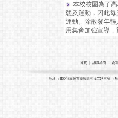
本校校園為了高
憩及運動，因此每
運動。除散發年輕
用集會加強宣導，
首頁
|
認識雄商
|
處
地址 ：80045高雄市新興區五福二路三號 （