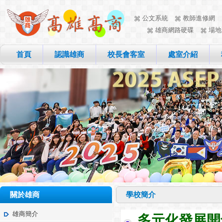
公文系統
教師進修網
雄商網路硬碟
場地
首頁
認識雄商
校長會客室
處室介紹
關於雄商
學校簡介
雄商簡介
多元化發展開