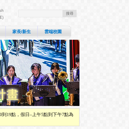
sh
E)
家長/新生
雲端校園
0到19點，假日–上午5點到下午7點為