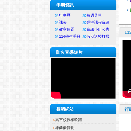
學期資訊
行事曆
每週菜單
課表
彈性課程資訊
教室位置
資訊小組公告
1
114學生手冊
假期返校打掃
防火宣導短片
相關網站
行
165防騙網
國軍招募