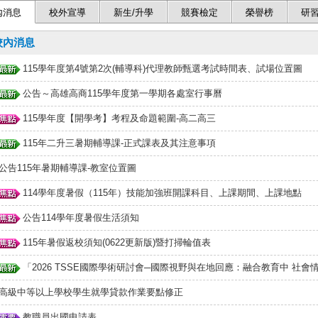
本校開放民眾運動時間：平常上課日–上午5點到7點；下午16點3
內消息
校外宣導
新生/升學
競賽檢定
榮譽榜
研
則，謝謝配合！
校內消息
115學年度第4號第2次(輔導科)代理教師甄選考試時間表、試場位置圖
公告～高雄高商115學年度第一學期各處室行事曆
115學年度【開學考】考程及命題範圍-高二高三
115年二升三暑期輔導課-正式課表及其注意事項
公告115年暑期輔導課-教室位置圖
114學年度暑假（115年）技能加強班開課科目、上課期間、上課地點
公告114學年度暑假生活須知
115年暑假返校須知(0622更新版)暨打掃輪值表
「2026 TSSE國際學術研討會─國際視野與在地回應：融合教育中 社會情緒
高級中等以上學校學生就學貸款作業要點修正
教職員出國申請表