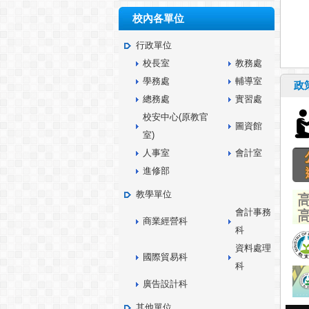
校務系統檔案下載
校內各單位
場地預約
行政單位
線上報修
校長室
教務處
雄商電子郵件
學務處
輔導室
網路硬碟
政
總務處
實習處
校內研習檔案下載
校安中心(原教官
無聲廣播
圖資館
室)
活動相簿
人事室
會計室
進修部
教學單位
會計事務
商業經營科
科
資料處理
國際貿易科
科
廣告設計科
其他單位