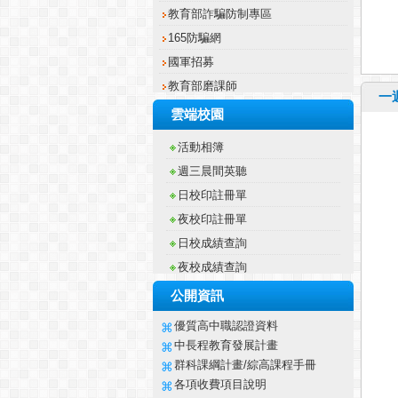
教育部磨課師
雄商健康促進網
環境教育
雄商賃居服務網
一
雄商交通安全網
雲端校園
防治學生藥物濫用
週三晨間英聽
反霸凌專欄
日校印註冊單
反性別暴力資訊
夜校印註冊單
禽流感資訊
日校成績查詢
校園禁煙宣導
夜校成績查詢
資教中心
雄商電子書
高市校授權軟體
圖書查詢
公開資訊
雄商優質化
無線網路教學
教育部詐騙防制專區
優質高中職認證資料
教育部校園Email
中長程教育發展計畫
教育百寶箱
群科課綱計畫/綜高課程手冊
各項收費項目說明
碁峰線上測驗