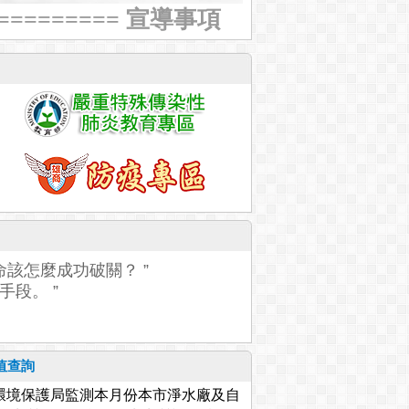
========== 宣導事項
該怎麼成功破關？ ”
段。 ”
值查詢
環境保護局監測本月份本市淨水廠及自