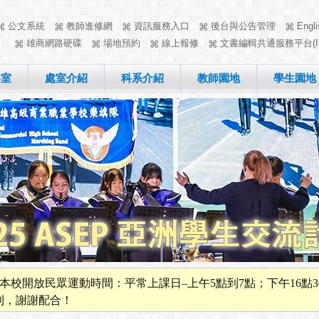
公文系統
教師進修網
資訊服務入口
後台與公告管理
Engli
雄商網路硬碟
場地預約
線上報修
文書編輯共通服務平台(I
客室
處室介紹
科系介紹
教師園地
學生園地
本校開放民眾運動時間：平常上課日–上午5點到7點；下午16點3
則，謝謝配合！