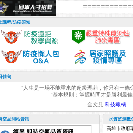
==========
上課程/防疫須知
日佳句
“人生是一場不能重來的超級瑪莉，你只有一條命
“基本規則：掌握時間才是勝利最佳手
——全文見
科技報橘
時空品測站資訊
水質監測數
高雄市政府