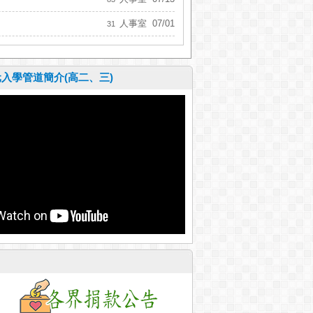
人事室
07/01
31
元入學管道簡介(高二、三)