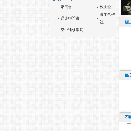
家長會
校友會
員生合作
退休聯誼會
線
社
空中進修學院
每
即