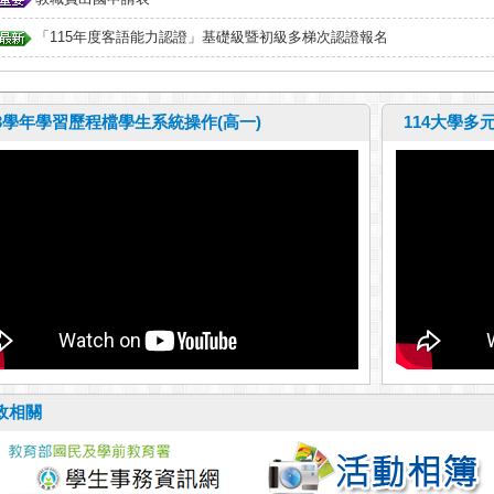
「115年度客語能力認證」基礎級暨初級多梯次認證報名
13學年學習歷程檔學生系統操作(高一)
114大學多
政相關