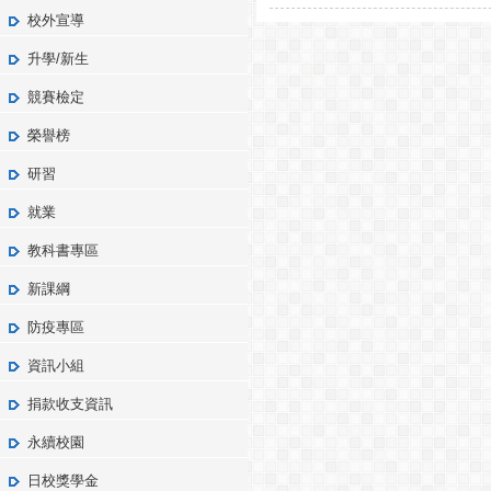
校外宣導
升學/新生
競賽檢定
榮譽榜
研習
就業
教科書專區
新課綱
防疫專區
資訊小組
捐款收支資訊
永續校園
日校獎學金