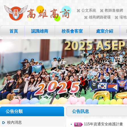
公文系統
教師進修網
雄商網路硬碟
場地
首頁
認識雄商
校長會客室
處室介紹
公告分類
公告訊息
校內消息
115年資通安全維護計畫