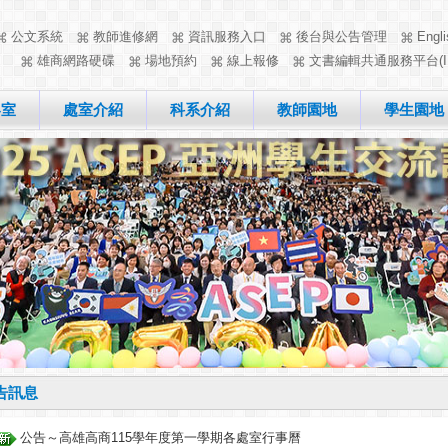
公文系統
教師進修網
資訊服務入口
後台與公告管理
Engli
雄商網路硬碟
場地預約
線上報修
文書編輯共通服務平台(I
客室
處室介紹
科系介紹
教師園地
學生園地
告訊息
公告～高雄高商115學年度第一學期各處室行事曆