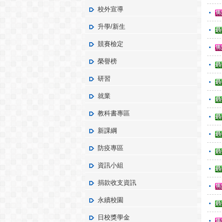
校外宣導
升學/新生
競賽檢定
榮譽榜
研習
就業
教科書專區
新課綱
防疫專區
資訊小組
捐款收支資訊
永續校園
日校獎學金