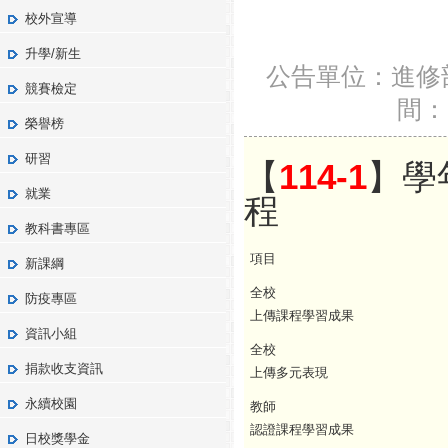
校外宣導
升學/新生
公告單位：進修
競賽檢定
間：2
榮譽榜
研習
【
114-1
】學
就業
程
教科書專區
項目
新課綱
全校
防疫專區
上傳課程學習成果
資訊小組
全校
捐款收支資訊
上傳多元表現
永續校園
教師
認證課程學習成果
日校獎學金