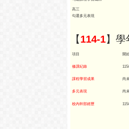
高三
勾選多元表現
【
114-1
】學
項目
開
修課紀錄
115
課程學習成果
尚
多元表現
尚
校內幹部經歷
115