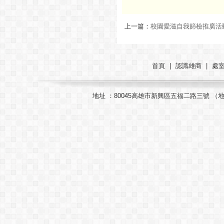
上一篇：
校園愛滋自我篩檢推廣活
首頁
|
認識雄商
|
處
地址 ：80045高雄市新興區五福二路三號 （