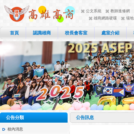
公文系統
教師進修網
雄商網路硬碟
場地
首頁
認識雄商
校長會客室
處室介紹
公告分類
公告訊息
校內消息